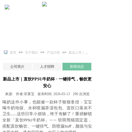
>>
>>
>>
首页
关于我们
产品介绍
新品上市｜直饮PPSU牛奶杯 · 一键排气，畅饮更安心
公司简介
人才招聘
新闻动态
新品上市｜直饮PPSU牛奶杯 · 一键排气，畅饮更
安心
来源:
作者:
菲莱宝
发布时间:
2026-03-13
296
次浏览
喝
奶
这件小事，也能被一款杯子狠狠拿捏
：
宝宝
喝牛奶呛咳、水杯喷漏弄湿包包、直饮口落灰不
卫生
这些日常
小
烦恼，终于有解了！重磅解锁
……
全新「直饮
牛奶杯」
软萌熊猫固定盖，
PPSU
——
搭配直饮畅饮、一键排气、防喷漏
，颜值与实
buff