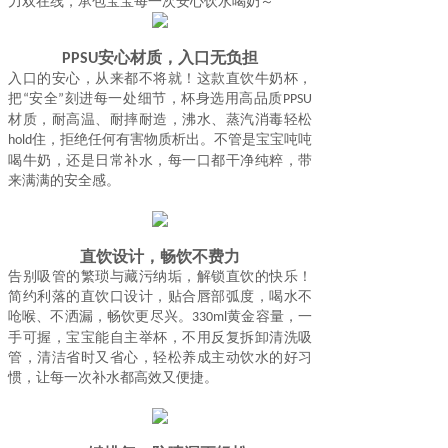
力双在线，承包宝宝每一次安心饮水
喝奶
～
安心材质，入口无负担
PPSU
入口的安心，从来都不将就！这款直饮牛奶杯，
把
安全
刻进每一处细节，杯身选用高品质
“
”
PPSU
材质，耐高温、耐摔耐造，沸水、蒸汽消毒轻松
住，拒绝任何有害物质析出。不管是宝宝吨吨
hold
喝牛奶，还是日常补水，每一口都干净纯粹，
带
来满满的
安全感。
直饮设计，畅饮不费力
告别吸管的繁琐与藏污纳垢，解锁直饮的快乐！
简约利落的直饮口设计，贴合唇部弧度，喝水不
呛喉、不洒漏，畅饮更尽兴。
黄金容量，一
330ml
手可握，宝宝能自主举杯，不用反复拆卸清洗吸
管，清洁省时又省心，轻松养成主动饮水的好习
惯，让每一次补水都高效又便捷。