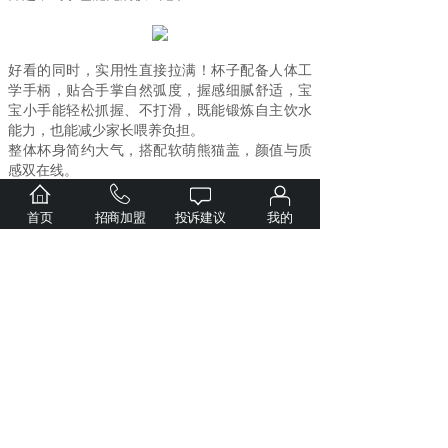
好看的同时，实用性直接拉满！杯子配备人体工
学手柄，贴合手掌自然弧度，握感细腻舒适，宝
宝小手能轻松抓握、不打滑，既能锻炼自主饮水
能力，也能减少家长喂养负担。
整体杯身简约大气，搭配软萌熊猫盖，颜值与质
感双在线。
首页
招商加盟
投诉建议
我的
解锁
喝奶
新体验
，
全新直饮
牛奶杯
正式
PPSU
330ml
上市！我们始终相信，好的产品，藏在每一处细
节里
从萌趣固定熊猫盖、工学手柄到安心材
——
质，从直饮设计到一键排气，只做真正好用、安
全、好看的日常好物，承包
宝宝
每一次安心畅
饮，让平凡饮水时刻更有温度。
上一篇：
新品上市｜儿童PPS......
下一篇：
新品上市 | 学饮P......