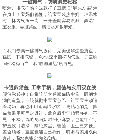
一键排气
，
防喷漏
更轻松
喷漏、排气不畅？这款杯子直接把
解决方案
焊
“
”
在身上！宝妈们都懂，给宝宝装热牛奶、冲温水
时，杯内气压一高，一开盖就容易喷溅，弄湿宝
宝衣服、弄脏桌面，清洁起来
很
麻烦。
而我们专属一键排气设计，完美破解这些痛点，
轻按一下排气键，
秒快速平衡杯内气压，开盖瞬
3
间都稳稳当当，和
喷漏尴尬
说再见。
“
”
卡通熊猫盖
工学手柄，颜值与实用双在线
+
颜值党必冲！自带软萌卡通熊猫防尘盖，圆润饱
满的造型，一眼就戳中宝宝心巴，让宝宝主动追
着喝
奶
，再也不用追着喂水啦～
更贴心的是，熊
猫盖采用可固定设计，盖合后牢牢贴紧杯身，不
晃、不松，既避免
喝奶
时的小麻烦，也能牢牢守
护直饮口洁净，隔绝灰尘、细菌
，卫生
更
方便
。
盖合顺畅，宝宝也能自己操作，萌趣与实用双向
奔赴，喝水也能充满仪式感。