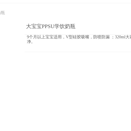
奶瓶
大宝宝PPSU学饮奶瓶
9个月以上宝宝适用，V型硅胶吸嘴，防喷防漏 ；320m
净。